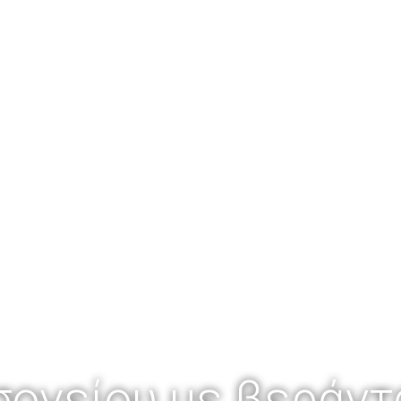
ισογείου με βεράντ